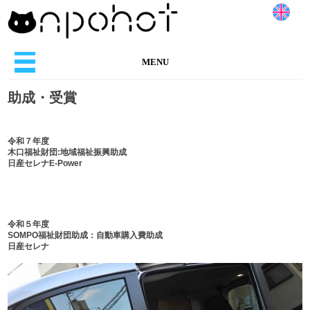
MENU
助成・受賞
お出かけ情報
訪問支援
令和７年度
木口福祉財団:地域福祉振興助成
日産セレナE-Power
発達相談
イベント
令和５年度
手作り工房
SOMPO福祉財団助成：自動車購入費助成
日産セレナ
助成・寄付